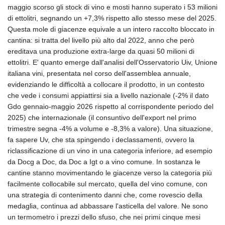
maggio scorso gli stock di vino e mosti hanno superato i 53 milioni
di ettolitri, segnando un +7,3% rispetto allo stesso mese del 2025.
Questa mole di giacenze equivale a un intero raccolto bloccato in
cantina: si tratta del livello più alto dal 2022, anno che però
ereditava una produzione extra-large da quasi 50 milioni di
ettolitri. E' quanto emerge dall'analisi dell'Osservatorio Uiv, Unione
italiana vini, presentata nel corso dell'assemblea annuale,
evidenziando le difficoltà a collocare il prodotto, in un contesto
che vede i consumi appiattirsi sia a livello nazionale (-2% il dato
Gdo gennaio-maggio 2026 rispetto al corrispondente periodo del
2025) che internazionale (il consuntivo dell'export nel primo
trimestre segna -4% a volume e -8,3% a valore). Una situazione,
fa sapere Uv, che sta spingendo i declassamenti, ovvero la
riclassificazione di un vino in una categoria inferiore, ad esempio
da Docg a Doc, da Doc a Igt o a vino comune. In sostanza le
cantine stanno movimentando le giacenze verso la categoria più
facilmente collocabile sul mercato, quella del vino comune, con
una strategia di contenimento danni che, come rovescio della
medaglia, continua ad abbassare l'asticella del valore. Ne sono
un termometro i prezzi dello sfuso, che nei primi cinque mesi