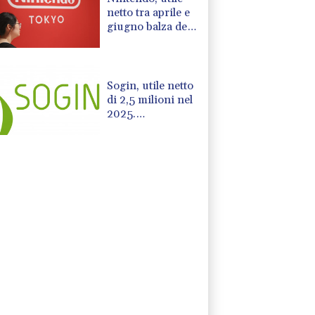
netto tra aprile e
giugno balza del
53% a 810
milioni di euro
Sogin, utile netto
di 2,5 milioni nel
2025.
Avanzamento del
decommissioning
al 47,7%