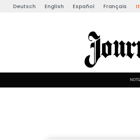
Deutsch
English
Español
Français
I
NOTI