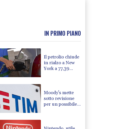
IN PRIMO PIANO
Il petrolio chiude
in rialzo a New
York a 77,39
dollari al barile
Moody's mette
sotto revisione
per un possibile
miglioramento i
rating di Tim
Nintendo, utile