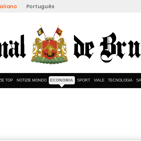
taliano
Português
ZIE TOP
NOTIZIE MONDO
ECONOMIA
SPORT
VIALE
TECNOLOGIA
S