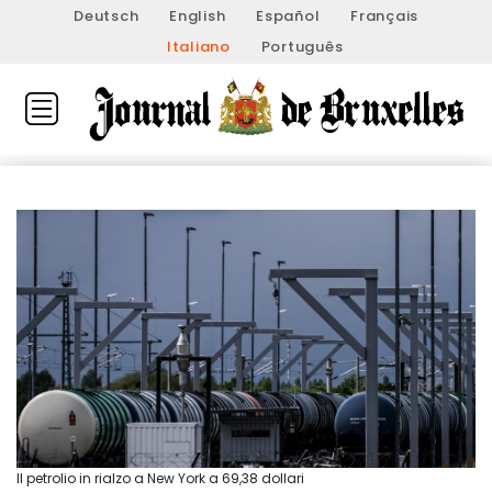
Deutsch
English
Español
Français
Italiano
Português
Il petrolio in rialzo a New York a 69,38 dollari