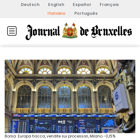
Deutsch
English
Español
Français
Italiano
Português
Borsa: Europa fiacca, vendite sui processori, Milano -0,15%