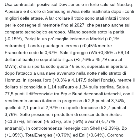
Usa contrastati, positivi sul Dow Jones e in forte calo sul Nasdaq.
A pesare è il crollo di Samsung in Asia nella mattinata dopo i conti
migliori delle attese. A far crollare il titolo sono stati infatti i timori
per le consegne di memorie fino al 2027, che pesano anche sul
comparto tecnologico europeo. Milano scende sotto la parità
(-0,15%), Parigi fa un po' meglio insieme a Madrid (+0,1%
entrambe), Londra guadagna terreno (+0,45% mentre
Francoforte cede lo 0,67%. Sale il greggio (Wti +0,85% a 69,14
dollari al barile) e soprattutto il gas (+3,76% a 45,79 euro al
MWh), che si riporta sotto quota 46 euro, superata in apertura
dopo l'attacco a una nave avvenuto nella notte nello stretto di
Hormuz. In ripresa l'oro (+0,3% a 4.147,5 dollari l'oncia), mentre il
dollaro si consolida a 1,14 sull'euro e 1,34 sulla sterlina. Sale a
77,5 punti il differenziale tra Btp e Bund decennali tedeschi, con il
rendimento annuo italiano in progresso di 2,8 punti al 3,74%,
quello di 2,1 punti al 2,97% e di quello francese di 2,7 punti al
3,76%. Sotto pressione i produttori di semiconduttori Soitec
(-11,87%), Infineon (-6,51%), Stm (-6%) e Asml (-5,77%
entrambi). In controtendenza l'energia con Shell (+2,39%), Bp
(+1,05%), TotalEnergies (+0,76%) ed Eni (+0,64%). Corrono