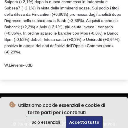
Saipem (+2,1%) dopo la nuova commessa in Indonesia e
Subsea7 (+2,1%) in vista delle imminenti nozze. Sul podio i titoli
della difesa da Fincantieri (+6,88%) promossa dagli analisti dopo
l'ingresso nella subacquea a Saab (+3,66%). Acquisti anche su
Babcock (+2,2%) e Avio (+2,1%), più cauta invece Leonardo
(+0,86%). In ordine sparso le banche con Mps (-0,8%) e Banco
Bpm (-0,53%) deboli, Intesa cauta (+0,2%) e Unicredit (+0,64%)
positiva in attesa dei dati definitivi dell'Ops su Commerzbank
(-0,29%).
W.Lievens--JdB
Utilizziamo cookie essenziali e cookie di
terze parti per i contenuti.
Solo essenziali
Accetta tutto
© Journal De Bruxelles - 2026 - Tutti i diritti riservati