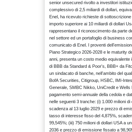
senior unsecured rivolto a investitori istitu
complessivo di 2,5 miliardi di dollari, equiva
Enel, ha ricevuto richieste di sottoscrizione
importo superiore ai 10 miliardi di dollari
rappresentano il riconoscimento da parte del
nel settore ed un portafoglio di business co
comunicato di Enel. I proventi dell'emissione
Piano Strategico 2026-2028 e le maturity de
anni, presenta un costo medio equivalente in
di BBB da Standard & Poor's, BBB+ da Fitc
un sindacato di banche, nell'ambito del qua
BofA Securities, Citigroup, HSBC, IMI-Inte
Generale, SMBC Nikko, UniCredit e Wells Fa
pagamento semi-annuale della cedola e data 
nelle seguenti 3 tranche: (i) 1.000 milioni d
scadenza al 13 luglio 2029 e prezzo di emiss
tasso di interesse fisso del 4,875%, scaden
99,545%; (iii) 750 milioni di dollari USA a u
2036 e prezzo di emissione fissato a 98,9