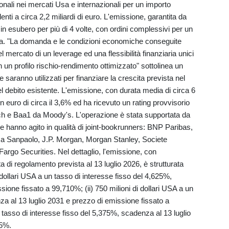
zionali nei mercati Usa e internazionali per un importo
lenti a circa 2,2 miliardi di euro. L'emissione, garantita da
 in esubero per più di 4 volte, con ordini complessivi per un
 Usa. "La domanda e le condizioni economiche conseguite
 mercato di un leverage ed una flessibilità finanziaria unici
n un profilo rischio-rendimento ottimizzato" sottolinea un
 saranno utilizzati per finanziare la crescita prevista nel
l debito esistente. L'emissione, con durata media di circa 6
 euro di circa il 3,6% ed ha ricevuto un rating provvisorio
h e Baa1 da Moody's. L'operazione è stata supportata da
le hanno agito in qualità di joint-bookrunners: BNP Paribas,
sa Sanpaolo, J.P. Morgan, Morgan Stanley, Societe
rgo Securities. Nel dettaglio, l'emissione, con
di regolamento prevista al 13 luglio 2026, è strutturata
i dollari USA a un tasso di interesse fisso del 4,625%,
ione fissato a 99,710%; (ii) 750 milioni di dollari USA a un
za al 13 luglio 2031 e prezzo di emissione fissato a
n tasso di interesse fisso del 5,375%, scadenza al 13 luglio
05%.