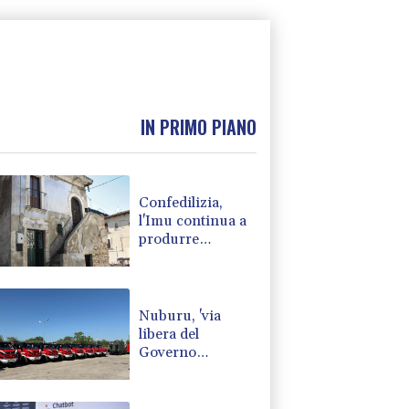
IN PRIMO PIANO
Confedilizia,
l'Imu continua a
produrre
ruderi,+129% dal
2011
Nuburu, 'via
libera del
Governo
all'acquisizione
di Tekne'