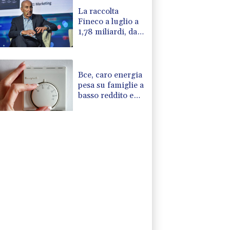
La raccolta
Fineco a luglio a
1,78 miliardi, da
inizio anno oltre
10 miliardi
Bce, caro energia
pesa su famiglie a
basso reddito e
ne erode
risparmi