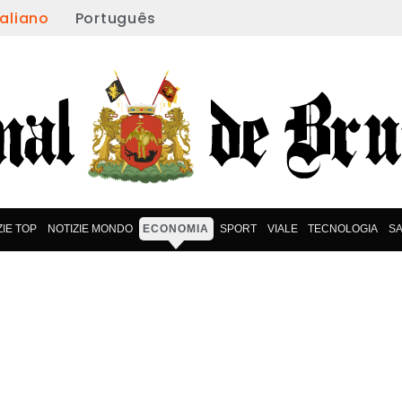
taliano
Português
ZIE TOP
NOTIZIE MONDO
ECONOMIA
SPORT
VIALE
TECNOLOGIA
S