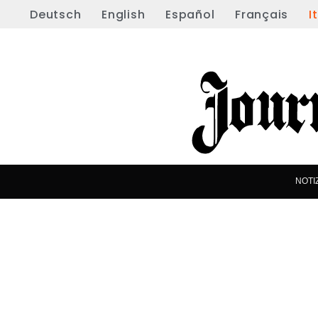
Deutsch
English
Español
Français
I
NOTI