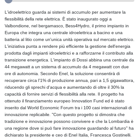
L'idroelettrico guarda ai sistemi di accumulo per aumentare la
flessibilità della rete elettrica. È stato inaugurato oggi a
Valbondione, nel bergamasco, Bess4Hydro, il primo impianto in
Europa che integra una centrale idroelettrica a bacino e una
batteria al litio come un'unica unità operativa sul mercato elettrico.
L'iniziativa punta a rendere più efficiente la gestione dell'energia
prodotta dagli impianti idroelettrici e a rafforzarne il contributo alla
transizione energetica. L'impianto di Dossi abbina una centrale da
44 megawatt a un sistema di accumulo da 4 megawatt con due
ore di autonomia. Secondo Enel, la soluzione consentirà di
recuperare circa l'1% di produzione annua, pari a 1,5 gigawattora,
riducendo gli sprechi d'acqua e aumentando di oltre il 30% la
capacità di fornire servizi di flessibilità alla rete. Il progetto ha
ottenuto il finanziamento europeo Innovation Fund ed è stato
inserito dal World Economic Forum tra i 100 casi internazionali di
innovazione replicabile. "Con questo progetto si dimostra che
tradizione e innovazione possono convivere e che la Lombardia è
una regione dove si può fare innovazione guardando al futuro" ha
dichiarato la presidente e ceo di Enel Italia, Francesca Gostinelli.