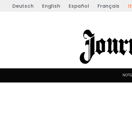
Deutsch
English
Español
Français
I
NOTI