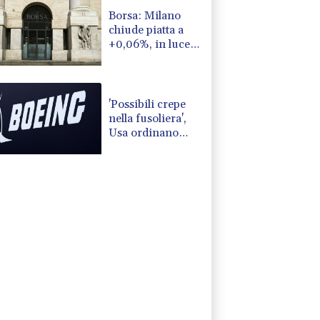
Borsa: Milano
chiude piatta a
+0,06%, in luce
Stm
'Possibili crepe
nella fusoliera',
Usa ordinano
ispezione sui
Boeing 737 Max