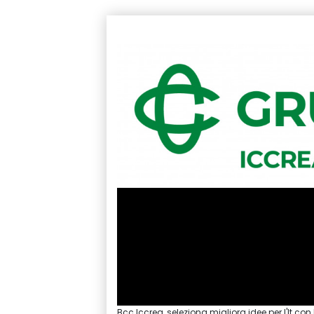
Bcc Iccrea, seleziona migliora idee per l'It con