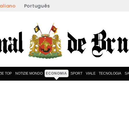
taliano
Português
ZIE TOP
NOTIZIE MONDO
ECONOMIA
SPORT
VIALE
TECNOLOGIA
S