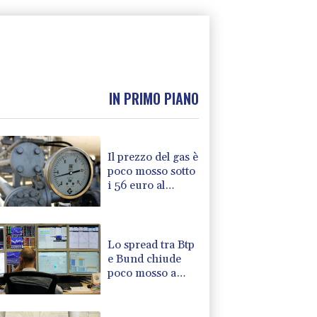
IN PRIMO PIANO
Il prezzo del gas è
poco mosso sotto
i 56 euro al
megawattora
Lo spread tra Btp
e Bund chiude
poco mosso a
ridosso dei 77
punti base